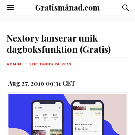
Gratismånad.com
Toggle
Slå
the
på/av
mobile
sökfäl
menu
Nextory lanserar unik
dagboksfunktion (Gratis)
ADMIN
SEPTEMBER 24, 2019
Aug 27, 2019 09:31 CET