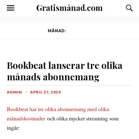
Gratismånad.com
Toggle
Slå
the
på/av
mobile
sökfäl
menu
MÅNAD:
APRIL 2020
Bookbeat lanserar tre olika
månads abonnemang
ADMIN
APRIL 27, 2020
Bookbeat har tre olika abonnemang med olika
månadskostnader
och olika mycket streaming som
ingår: